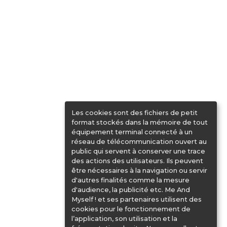
Les cookies sont des fichiers de petit
format stockés dans la mémoire de tout
équipement terminal connecté à un
réseau de télécommunication ouvert au
public qui servent à conserver une trace
des actions des utilisateurs. Ils peuvent
être nécessaires à la navigation ou servir
d'autres finalités comme la mesure
d'audience, la publicité etc. Me And
Myself ! et ses partenaires utilisent des
cookies pour le fonctionnement de
l’application, son utilisation et la